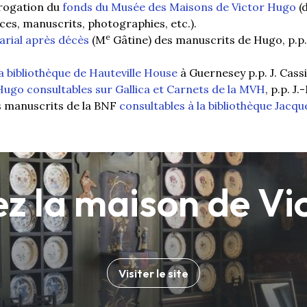
rrogation du
fonds du Musée des Maisons de Victor Hugo
(d
s, manuscrits, photographies, etc.).
e
arial après décès
(M
Gâtine) des manuscrits de Hugo, p.p. 
a bibliothèque de Hauteville House
à Guernesey p.p. J. Cassi
Hugo consultables sur Gallica et Carnets de la MVH
, p.p. J
s manuscrits de la BNF
consultables à la bibliothèque Jacq
z la maison de Vi
Visiter le site