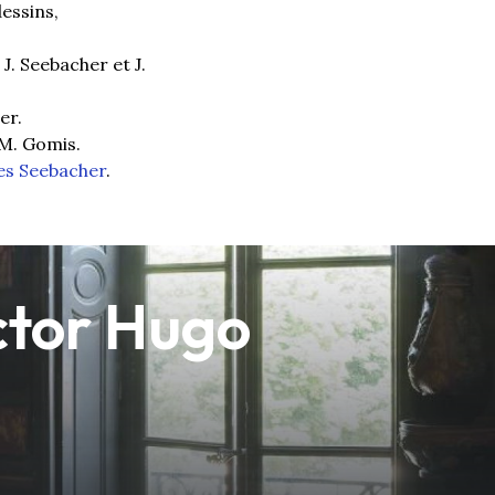
essins,
J. Seebacher et J.
er.
.-M. Gomis.
ues Seebacher
.
ctor Hugo