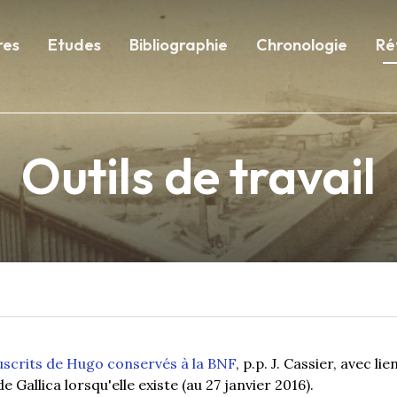
res
Etudes
Bibliographie
Chronologie
Ré
Outils de travail
scrits de Hugo conservés à la BNF
, p.p. J. Cassier, avec lie
 Gallica lorsqu'elle existe (au 27 janvier 2016).