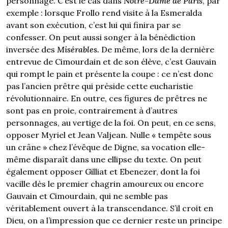
personnage. C’est le cas dans
Notre-Dame de Paris
, par
exemple : lorsque Frollo rend visite à la Esmeralda
avant son exécution, c’est lui qui finira par se
confesser. On peut aussi songer à la bénédiction
inversée des
Misérables.
De même, lors de la dernière
entrevue de Cimourdain et de son élève, c’est Gauvain
qui rompt le pain et présente la coupe : ce n’est donc
pas l’ancien prêtre qui préside cette eucharistie
révolutionnaire. En outre, ces figures de prêtres ne
sont pas en proie, contrairement à d’autres
personnages, au vertige de la foi. On peut, en ce sens,
opposer Myriel et Jean Valjean. Nulle « tempête sous
un crâne » chez l’évêque de Digne, sa vocation elle-
même disparaît dans une ellipse du texte. On peut
également opposer Gilliat et Ebenezer, dont la foi
vacille dès le premier chagrin amoureux ou encore
Gauvain et Cimourdain, qui ne semble pas
véritablement ouvert à la transcendance. S’il croit en
Dieu, on a l’impression que ce dernier reste un principe