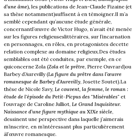
d’une âme
)
,
les publications de Jean-Claude Fizaine (et
sa thèse notamment)suffisent à en témoigner.Il m’a
semblé cependant qu’aucune étude générale,
concernantl’œuvre de Victor Hugo, n’avait été menée
sur les figures religieuseslittéraires, sur l’incarnation
en personnages, en rôles, en protagonistes decette
relation complexe au domaine religieux.Des études
semblables ont été conduites, par exemple, en ce
quiconcerne Zola (
Zola et le prêtre
, Pierre Ouvrard)ou
Barbey d’Aurevilly (
La figure du prêtre dans l’œuvre
romanesque de Barbey d’Aurevilly
, Josette Soutet).La
thèse de Nicole Savy,
Le couvent, la femme, le roman :
étude de l'épisode du Petit-Picpus des "Misérables"
et
l’ouvrage de Caroline Julliot,
Le Grand Inquisiteur.
Naissance d’une figure mythique au XIXe siècle
,
dessinent une perspective dans laquelle j’aimerais
m’inscrire, en m’intéressant plus particulièrement
àl’œuvre romanesque.